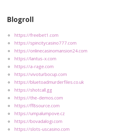
Blogroll
https://freebet1.com
https://spincitycasino777.com
https://onlinecasinomansion24.com
https://lantus-x.com
https://a-rage.com
https://vivoturbocup.com
https://bluetoadmurderfiles.co.uk
https://shotcall.gg
https://the-demos.com
https://ff8source.com
https://umpalumpove.cz
https://bovadalogi.com
https://slots-uscasino.com