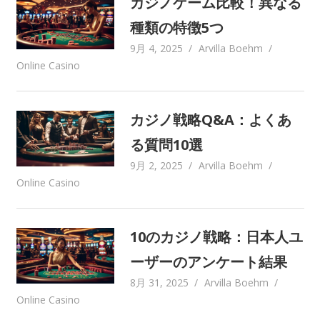
カジノゲーム比較！異なる
種類の特徴5つ
9月 4, 2025
Arvilla Boehm
Online Casino
カジノ戦略Q&A：よくあ
る質問10選
9月 2, 2025
Arvilla Boehm
Online Casino
10のカジノ戦略：日本人ユ
ーザーのアンケート結果
8月 31, 2025
Arvilla Boehm
Online Casino