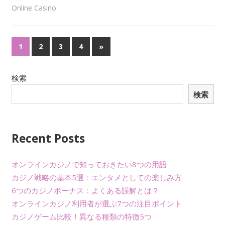
Online Casino
1
2
3
4
»
検索
検索
Recent Posts
オンラインカジノで知っておきたい8つの用語
カジノ戦略の基本5選：エンタメとしての楽しみ方
6つのカジノボーナス：よくある誤解とは？
オンラインカジノ利用者が選ぶ7つの注目ポイント
カジノゲーム比較！異なる種類の特徴5つ