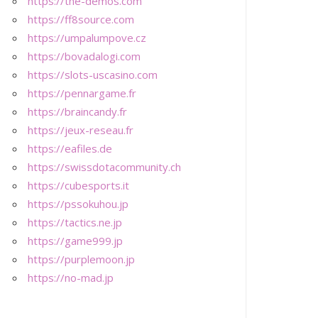
https://the-demos.com
https://ff8source.com
https://umpalumpove.cz
https://bovadalogi.com
https://slots-uscasino.com
https://pennargame.fr
https://braincandy.fr
https://jeux-reseau.fr
https://eafiles.de
https://swissdotacommunity.ch
https://cubesports.it
https://pssokuhou.jp
https://tactics.ne.jp
https://game999.jp
https://purplemoon.jp
https://no-mad.jp