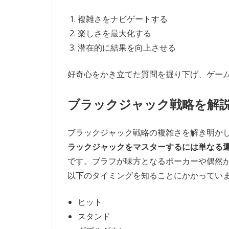
複雑さをナビゲートする
楽しさを最大化する
潜在的に結果を向上させる
好奇心をかき立てた質問を掘り下げ、ゲー
ブラックジャック戦略を解
ブラックジャック戦略の複雑さを解き明か
ラックジャックをマスターするには単なる
です。ブラフが味方となるポーカーや偶然
以下のタイミングを知ることにかかってい
ヒット
スタンド