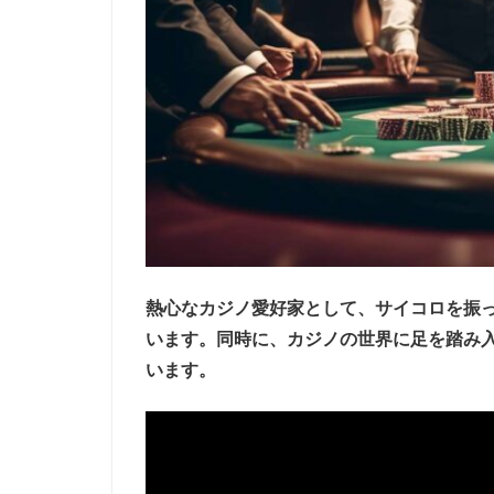
熱心なカジノ愛好家として、サイコロを振
います。同時に、カジノの世界に足を踏み
います。