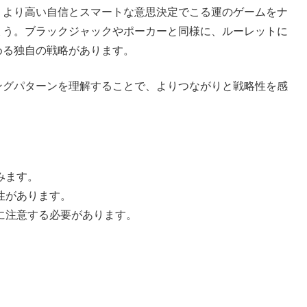
、より高い自信とスマートな意思決定でこる運のゲームをナ
ょう。ブラックジャックやポーカーと同様に、ルーレットに
める独自の戦略があります。
ングパターンを理解することで、よりつながりと戦略性を感
みます。
性があります。
に注意する必要があります。