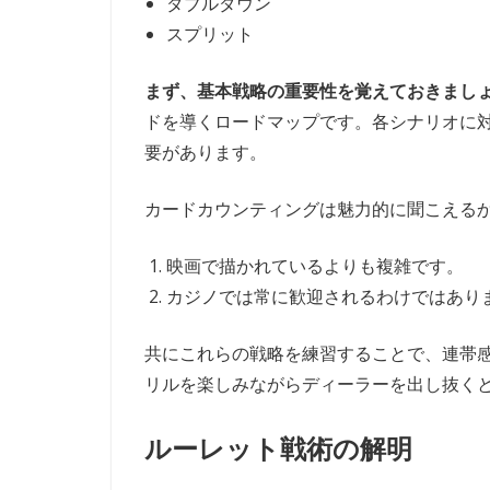
ダブルダウン
スプリット
まず、基本戦略の重要性を覚えておきまし
ドを導くロードマップです。各シナリオに
要があります。
カードカウンティングは魅力的に聞こえる
映画で描かれているよりも複雑です。
カジノでは常に歓迎されるわけではあり
共にこれらの戦略を練習することで、連帯
リルを楽しみながらディーラーを出し抜く
ルーレット戦術の解明