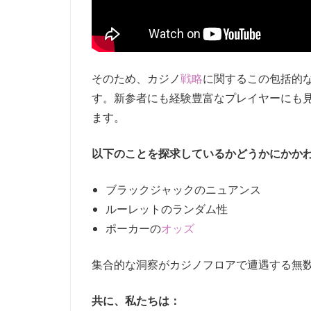
そのため、カジノ
戦略
に関するこの包括的な
す。新参者にも経験豊富なプレイヤーにも
ます。
以下のことを探求しているかどうかにかか
ブラックジャックのニュアンス
ルーレットのランダム性
ポーカーの
オッズ
集合的な洞察がカジノフロアで遭遇する無
共に、私たちは：