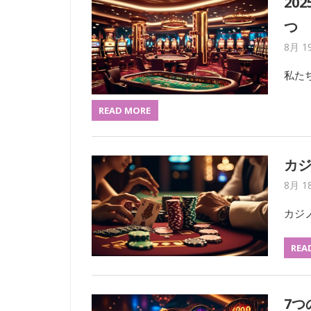
20
つ
8月 19
私た
READ MORE
カジ
8月 18
カジ
REA
7つ