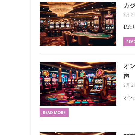
カジ
8月 23
私た
REA
オン
声
8月 21
オン
READ MORE