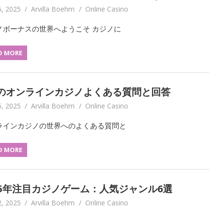
, 2025
Arvilla Boehm
Online Casino
ノボーナスの世界へようこそ カジノに
D MORE
のオンラインカジノよくある質問と回答
, 2025
Arvilla Boehm
Online Casino
ラインカジノの世界へのよくある質問と
D MORE
25年注目カジノゲーム：人気ジャンル6選
, 2025
Arvilla Boehm
Online Casino