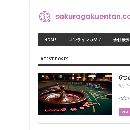
Skip
to
content
HOME
オンラインカジノ
会社概要
LATEST POSTS
6つ
8月 24
私た
REA