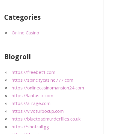
Categories
Online Casino
Blogroll
https://freebet1.com
https://spincitycasino777.com
https://onlinecasinomansion24.com
https://lantus-x.com
https://a-rage.com
https://vivoturbocup.com
https://bluetoadmurderfiles.co.uk
https://shotcall.gg